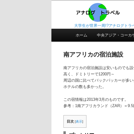
大学生が世界一周!?アナログトラ
メ
ホーム
メ
サ
中央アジア・コーカ
イ
ン
イ
ブ
メ
南アフリカの宿泊施設
ニ
ン
コ
ュ
南アフリカの宿泊施設は安いものでも設
ー
コ
ン
高く、ドミトリーで1200円～
周辺の国に比べてバックパッカーが多い
ン
テ
ホテルの数も多かった。
この宿情報は2013年3月のものです。
テ
ン
参考：1南アフリカランド（ZAR）＝9.5円
ン
ツ
目次
[
表示
]
ツ
へ