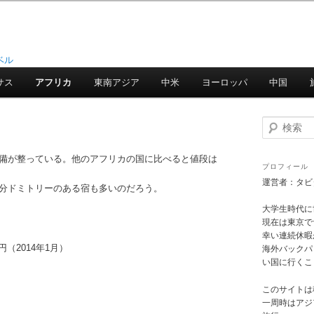
ベル
サス
アフリカ
東南アジア
中米
ヨーロッパ
中国
検
索
備が整っている。他のアフリカの国に比べると値段は
プロフィール
運営者：タビ
分ドミトリーのある宿も多いのだろう。
大学生時代に
現在は東京で
幸い連続休暇
（2014年1月）
海外バックパ
い国に行くこ
このサイトは
一周時はアジ