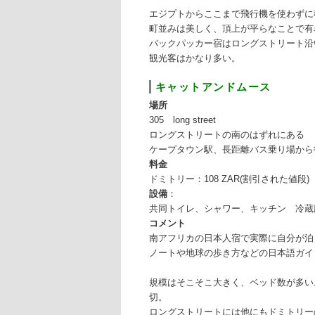
エジプトからここまで飛行機を使わずに
町並みは美しく、頂上が平らなことで有
バックパッカー宿はロングストリート沿
観光客はかなり多い。
キャットアンドムース
場所
305 long street
ロングストリートの南のはずれにある
ケープタウン駅、長距離バス乗り場から
料金
ドミトリー：108 ZAR(割引された値段)
設備
：
共同トイレ、シャワー、キッチン 冷蔵庫
コメント
南アフリカの日本人宿で実際に自分が泊
ノートや地球の歩き方などの日本語ガイ
規模はそこそこ大きく、ベッド数が多い
切。
ロングストリートには他にもドミトリー