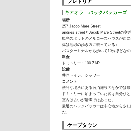
プレトリア
へ
移
キアオラ バックパッカーズ KI
移
動
場所
257 Jacob Mare Street
動
andries streetとJacob Mare S
観光スポットのメルローズハウスが西に
体は地球の歩き方に載っている）
バスターミナルから歩いて10分ほどな
料金
ドミトリー：100 ZAR
設備
共同トイレ、シャワー
コメント
便利な場所にある宿泊施設のなかでは最
ドミトリーに泊まっていた客は自分ひと
室内は古いが清潔ではあった。
最近のバックパッカーは中心地から少し
だ。
ケープタウン