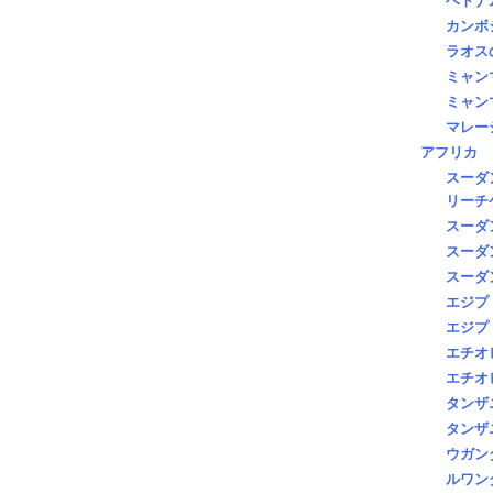
ベトナ
カンボ
ラオス
ミャン
ミャン
マレー
アフリカ
スーダ
リーチ
スーダ
スーダ
スーダ
エジプ
エジプ
エチオ
エチオ
タンザ
タンザ
ウガン
ルワン