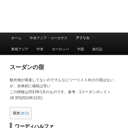
メ
ホーム
中央アジア・コーカサス
アフリカ
メ
サ
イ
ン
東南アジア
中米
ヨーロッパ
中国
旅行記
イ
ブ
メ
ニ
ン
コ
ュ
スーダンの宿
ー
コ
ン
観光地が発達してないのでそんなにツーリスト向けの宿はない
が、全体的に値段は安い
ン
テ
この情報は2013年1月のものです。参考：1スーダンポンド＝
18.3円(2013年12月)
テ
ン
ン
ツ
目次
[
表示
]
ツ
へ
ワーディハルファ