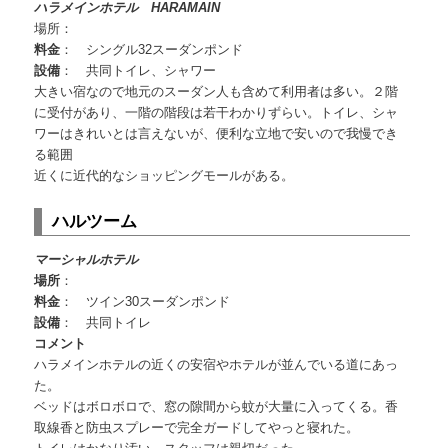
ハラメインホテル HARAMAIN
場所：
料金
： シングル32スーダンポンド
設備
： 共同トイレ、シャワー
大きい宿なので地元のスーダン人も含めて利用者は多い。２階
に受付があり、一階の階段は若干わかりずらい。トイレ、シャ
ワーはきれいとは言えないが、便利な立地で安いので我慢でき
る範囲
近くに近代的なショッピングモールがある。
ハルツーム
マーシャルホテル
場所
：
料金
： ツイン30スーダンポンド
設備
： 共同トイレ
コメント
ハラメインホテルの近くの安宿やホテルが並んでいる道にあっ
た。
ベッドはボロボロで、窓の隙間から蚊が大量に入ってくる。香
取線香と防虫スプレーで完全ガードしてやっと寝れた。