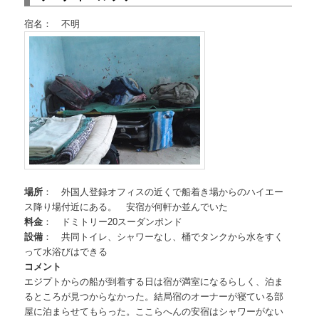
へ
移
宿名： 不明
移
動
動
場所
： 外国人登録オフィスの近くで船着き場からのハイエー
ス降り場付近にある。 安宿が何軒か並んでいた
料金
： ドミトリー20スーダンポンド
設備
： 共同トイレ、シャワーなし、桶でタンクから水をすく
って水浴びはできる
コメント
エジプトからの船が到着する日は宿が満室になるらしく、泊ま
るところが見つからなかった。結局宿のオーナーが寝ている部
屋に泊まらせてもらった。ここらへんの安宿はシャワーがない