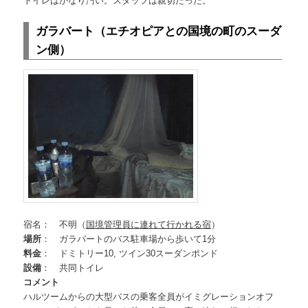
トイレはかなり汚い。スタッフは親切だった。
ガラバート（エチオピアとの国境の町のスーダ
ン側）
宿名： 不明（
国境管理員に連れて行かれる宿
）
場所
： ガラバートのバス駐車場から歩いて1分
料金
： ドミトリー10, ツイン30スーダンポンド
設備
： 共同トイレ
コメント
ハルツームからの大型バスの乗客全員がイミグレーションオフ