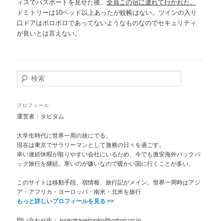
ィスでパスポートを見せた後、
全員この宿に連れて行かれた。
ドミトリーは10ベッド以上あったが蚊帳はない。ツインの入り
口ドアはボロボロであってないようなものなのでセキュリティ
が良いとは言えない。
検
索
プロフィール
運営者：タビタム
大学生時代に世界一周の旅にでる。
現在は東京でサラリーマンとして激務の日々を過ごす。
幸い連続休暇が取りやすい会社にいるため、今でも激安海外バックパ
ック旅行を継続。寒いのが嫌いなので暖かい国に行くことが多い。
このサイトは移動手段、宿情報、旅行記がメイン。世界一周時はアジ
ア・アフリカ・ヨーロッパ・南米・北米を旅行
もっと詳しいプロフィールを見る >>
問い合わせ先： ryokotravelryoko@yahoo.co.jp