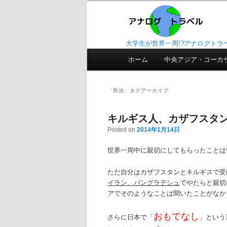
大学生が世界一周!?アナログトラ
メ
ホーム
メ
サ
中央アジア・コーカ
イ
ン
イ
ブ
メ
「
民泊
」タグアーカイブ
ニ
ン
コ
ュ
キルギス人、カザフスタ
ー
コ
ン
Posted on
2014年1月14日
ン
テ
世界一周中に親切にしてもらったことは
テ
ン
ただ自分はカザフスタンとキルギスで受
イラン、バングラデシュ
でやたらと親切
ン
ツ
アでそのようなことは聞いたことがなか
ツ
へ
おもてなし
さらに日本で「
」という