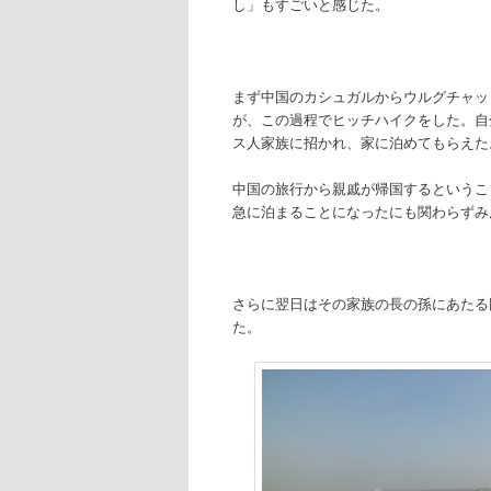
し」もすごいと感じた。
へ
移
移
動
まず中国のカシュガルからウルグチャッ
動
が、この過程でヒッチハイクをした。自
ス人家族に招かれ、家に泊めてもらえた
中国の旅行から親戚が帰国するというこ
急に泊まることになったにも関わらずみ
さらに翌日はその家族の長の孫にあたる
た。