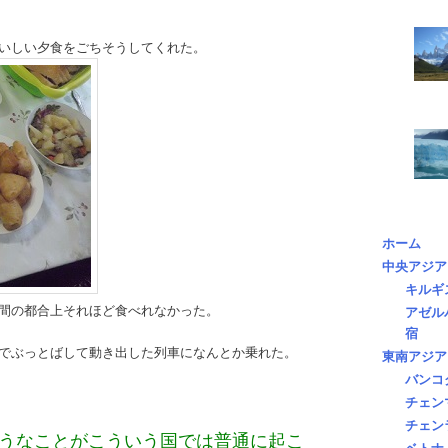
いしい夕食をごちそうしてくれた。
ホーム
中央アジア
キルギ
間の都合上それほど食べれなかった。
アゼル
宿
でぶっとばして動き出した列車になんとか乗れた。
東南アジア
バンコ
チェン
チェン
うなことがこういう国では普通に起こ