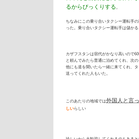
るからびっくりする
。
ちなみにこの乗り合いタクシー運転手の
った。乗り合いタクシー運転手は儲かる
カザフスタンは宿代がかなり高いので60
と頼んでみたら普通に泊めてくれ、次の
他にも道を聞いたら一緒に来てくれ、タ
送ってくれた人もいた。
外国人と言
このあたりの地域では
しい
らしい
珍しいから大歓迎してくれるのもあると