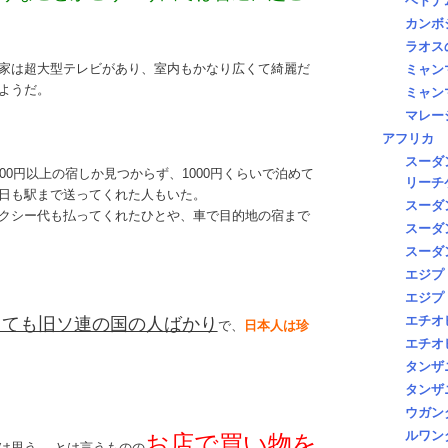
ベトナ
カンボ
ラオス
家は超大型テレビがあり、室内もかなり広くて綺麗だ
ミャン
ようだ。
ミャン
マレー
アフリカ
スーダ
00円以上の宿しか見つからず、1000円くらいで泊めて
リーチ
日も駅まで送ってくれた人もいた。
スーダ
クシー代も払ってくれたひとや、車で目的地の宿まで
スーダ
スーダ
エジプ
エジプ
エチオ
っても旧ソ連の国の人ばかり
で、
日本人は珍
エチオ
タンザ
タンザ
ウガン
ルワン
お店で買い物を
は思う. とは言うものの