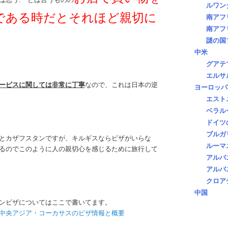
ルワン
である時だとそれほど親切に
南アフ
南アフ
謎の国
中米
グアテ
エルサ
ービスに関しては非常に丁寧
なので、これは日本の逆
ヨーロッパ
エスト
ベラル
ドイツ
ブルガ
とカザフスタンですが、キルギスならビザがいらな
ルーマ
るのでこのように人の親切心を感じるために旅行して
アルバ
アルバ
クロア
中国
ンビザについてはここで書いてます。
中央アジア・コーカサスのビザ情報と概要