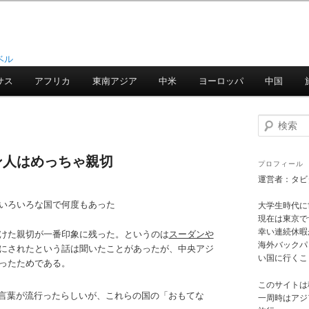
ベル
サス
アフリカ
東南アジア
中米
ヨーロッパ
中国
検
索
ン人はめっちゃ親切
プロフィール
運営者：タビ
いろいろな国で何度もあった
大学生時代に
現在は東京で
幸い連続休暇
けた親切が一番印象に残った。というのは
スーダンや
海外バックパ
にされたという話は聞いたことがあったが、中央アジ
い国に行くこ
ったためである。
このサイトは
言葉が流行ったらしいが、これらの国の「おもてな
一周時はアジ