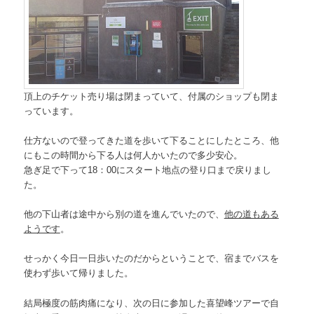
頂上のチケット売り場は閉まっていて、付属のショップも閉ま
っています。
仕方ないので登ってきた道を歩いて下ることにしたところ、他
にもこの時間から下る人は何人かいたので多少安心。
急ぎ足で下って18：00にスタート地点の登り口まで戻りまし
た。
他の下山者は途中から別の道を進んでいたので、
他の道もある
ようです
。
せっかく今日一日歩いたのだからということで、宿までバスを
使わず歩いて帰りました。
結局極度の筋肉痛になり、次の日に参加した喜望峰ツアーで自