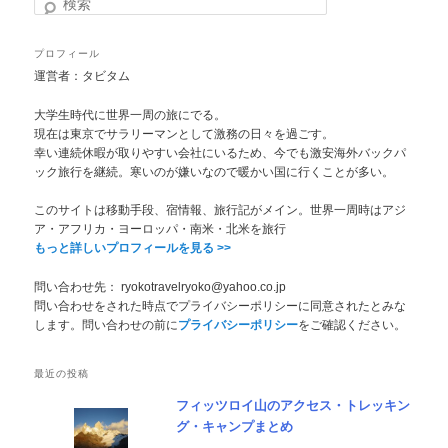
検
索
プロフィール
運営者：タビタム
大学生時代に世界一周の旅にでる。
現在は東京でサラリーマンとして激務の日々を過ごす。
幸い連続休暇が取りやすい会社にいるため、今でも激安海外バックパ
ック旅行を継続。寒いのが嫌いなので暖かい国に行くことが多い。
このサイトは移動手段、宿情報、旅行記がメイン。世界一周時はアジ
ア・アフリカ・ヨーロッパ・南米・北米を旅行
もっと詳しいプロフィールを見る >>
問い合わせ先： ryokotravelryoko@yahoo.co.jp
問い合わせをされた時点でプライバシーポリシーに同意されたとみな
します。問い合わせの前に
プライバシーポリシー
をご確認ください。
最近の投稿
フィッツロイ山のアクセス・トレッキン
グ・キャンプまとめ