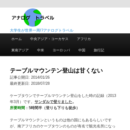
大学生が世界一周!?アナログトラベル
メ
ホーム
中央アジア・コーカサス
アフリカ
メ
サ
イ
ン
東南アジア
中米
ヨーロッパ
中国
旅行記
イ
ブ
メ
ニ
ン
コ
ュ
テーブルマウンテン登山は甘くない
ー
コ
ン
記事公開日: 2014/01/26
最終更新日: 2018/07/28
ン
テ
ケープタウンでテーブルマウンテン登山をした時の記録（2013
年3月）です。
サンダルで登りました
。
テ
ン
所要時間
：5時間半（登りも下りも徒歩）
ン
ツ
テーブルマウンテンというものは他の国にもあるらしいです
が、南アフリカのケープタウンのものが有名で観光名所になっ
ツ
へ