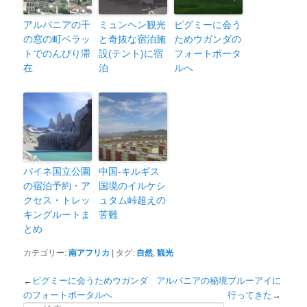
アルバニアの千
ミュンヘン観光
ピグミーに会う
の窓の町ベラッ
と奇抜な宿泊施
ためウガンダの
トでのんびり滞
設(テント)に宿
フォートポータ
在
泊
ルへ
パイネ国立公園
中国-キルギス
の宿泊予約・ア
国境のイルケシ
クセス・トレッ
ュタム峠超えの
キングルートま
苦難
とめ
カテゴリー:
南アフリカ
| タグ:
自然
,
観光
←
ピグミーに会うためウガンダ
アルバニアの秘境ブルーアイに
のフォートポータルへ
行ってきた
→