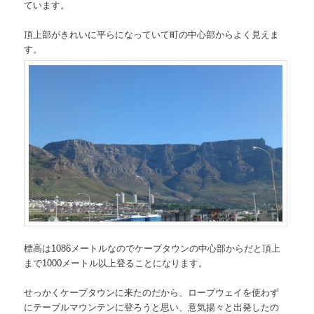
ています。
へ
移
頂上部がきれいに平らになっていて町の中心部からよく見えま
す。
移
動
動
標高は1086メートルなのでケープタウンの中心部からだと頂上
まで1000メートル以上登ることになります。
せっかくケープタウンに来たのだから、ロープウェイを使わず
にテーブルマウンテンに登ろうと思い、意気揚々と出発したの