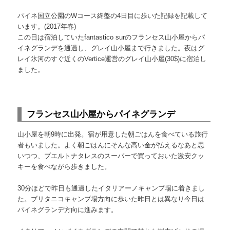
パイネ国立公園のWコース終盤の4日目に歩いた記録を記載して
います。(2017年春)
この日は宿泊していたfantastico surのフランセス山小屋からパ
イネグランデを通過し、グレイ山小屋まで行きました。夜はグ
レイ氷河のすぐ近くのVertice運営のグレイ山小屋(30$)に宿泊し
ました。
フランセス山小屋からパイネグランデ
山小屋を朝9時に出発。宿が用意した朝ごはんを食べている旅行
者もいました。よく朝ごはんにそんな高い金が払えるなあと思
いつつ、プエルトナタレスのスーパーで買っておいた激安クッ
キーを食べながら歩きました。
30分ほどで昨日も通過したイタリアーノキャンプ場に着きまし
た。ブリタニコキャンプ場方向に歩いた昨日とは異なり今日は
パイネグランデ方向に進みます。