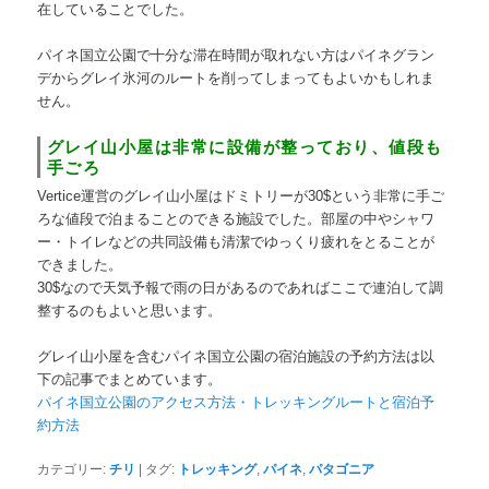
在していることでした。
パイネ国立公園で十分な滞在時間が取れない方はパイネグラン
デからグレイ氷河のルートを削ってしまってもよいかもしれま
せん。
グレイ山小屋は非常に設備が整っており、値段も
手ごろ
Vertice運営のグレイ山小屋はドミトリーが30$という非常に手ご
ろな値段で泊まることのできる施設でした。部屋の中やシャワ
ー・トイレなどの共同設備も清潔でゆっくり疲れをとることが
できました。
30$なので天気予報で雨の日があるのであればここで連泊して調
整するのもよいと思います。
グレイ山小屋を含むパイネ国立公園の宿泊施設の予約方法は以
下の記事でまとめています。
パイネ国立公園のアクセス方法・トレッキングルートと宿泊予
約方法
カテゴリー:
チリ
|
タグ:
トレッキング
,
パイネ
,
パタゴニア