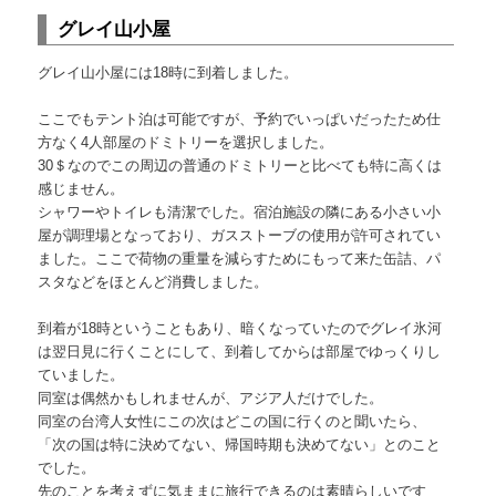
グレイ山小屋
グレイ山小屋には18時に到着しました。
ここでもテント泊は可能ですが、予約でいっぱいだったため仕
方なく4人部屋のドミトリーを選択しました。
30＄なのでこの周辺の普通のドミトリーと比べても特に高くは
感じません。
シャワーやトイレも清潔でした。宿泊施設の隣にある小さい小
屋が調理場となっており、ガスストーブの使用が許可されてい
ました。ここで荷物の重量を減らすためにもって来た缶詰、パ
スタなどをほとんど消費しました。
到着が18時ということもあり、暗くなっていたのでグレイ氷河
は翌日見に行くことにして、到着してからは部屋でゆっくりし
ていました。
同室は偶然かもしれませんが、アジア人だけでした。
同室の台湾人女性にこの次はどこの国に行くのと聞いたら、
「次の国は特に決めてない、帰国時期も決めてない」とのこと
でした。
先のことを考えずに気ままに旅行できるのは素晴らしいです