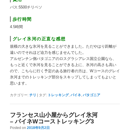
バス:5500チリペソ
歩行時間
4.5時間
グレイ氷河の正直な感想
規模の大きな氷河を見ることができました。ただやはり距離が
遠いのでそれほど迫力を感じませんでした。
アルゼンチン側パタゴニアのロスグラシアレス国立公園なら、
もっと近くで氷河を見ることができる上に、氷河の高さも高い
ので、こちらに行く予定のある旅行者の方は、Wコースのグレイ
氷河までのトレッキング部分をスキップしてしまってもよいと
思います。
カテゴリー:
チリ
|
タグ:
トレッキング
,
パイネ
,
パタゴニア
フランセス山小屋からグレイ氷河
– パイネWコーストレッキング3
Posted on
2018年9月2日