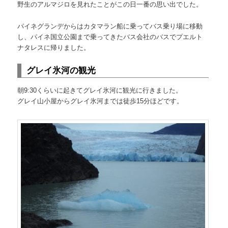
野生のアルマジロを見れたことがこの日一番の思い出でした。
へ
移
パイネグランデからはカタマラン船に乗ってバス乗り場に移動
移
動
し、パイネ国立公園まで乗ってきたバス会社のバスでプエルト
ナタレスに帰りました。
動
グレイ氷河の観光
朝9:30くらいに起きてグレイ氷河に観光に行きました。
グレイ山小屋からグレイ氷河までは徒歩15分ほどです。