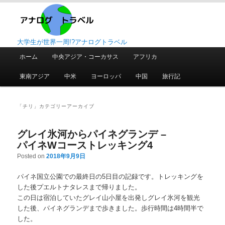
大学生が世界一周!?アナログトラベル
メ
ホーム
中央アジア・コーカサス
アフリカ
メ
サ
イ
ン
東南アジア
中米
ヨーロッパ
中国
旅行記
イ
ブ
メ
ニ
ン
コ
ュ
「
チリ
」カテゴリーアーカイブ
ー
コ
ン
グレイ氷河からパイネグランデ –
パイネWコーストレッキング4
ン
テ
Posted on
2018年9月9日
テ
ン
パイネ国立公園での最終日の5日目の記録です。トレッキングを
した後プエルトナタレスまで帰りました。
ン
ツ
この日は宿泊していたグレイ山小屋を出発しグレイ氷河を観光
した後、パイネグランデまで歩きました。歩行時間は4時間半で
ツ
へ
した。