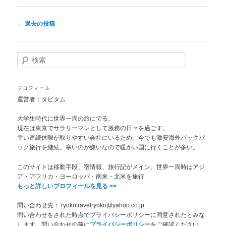
投
←
過去の投稿
稿
ナ
ビ
検
ゲ
索
ー
シ
プロフィール
ョ
運営者：タビタム
ン
大学生時代に世界一周の旅にでる。
現在は東京でサラリーマンとして激務の日々を過ごす。
幸い連続休暇が取りやすい会社にいるため、今でも激安海外バックパ
ック旅行を継続。寒いのが嫌いなので暖かい国に行くことが多い。
このサイトは移動手段、宿情報、旅行記がメイン。世界一周時はアジ
ア・アフリカ・ヨーロッパ・南米・北米を旅行
もっと詳しいプロフィールを見る >>
問い合わせ先： ryokotravelryoko@yahoo.co.jp
問い合わせをされた時点でプライバシーポリシーに同意されたとみな
します。問い合わせの前に
プライバシーポリシー
をご確認ください。